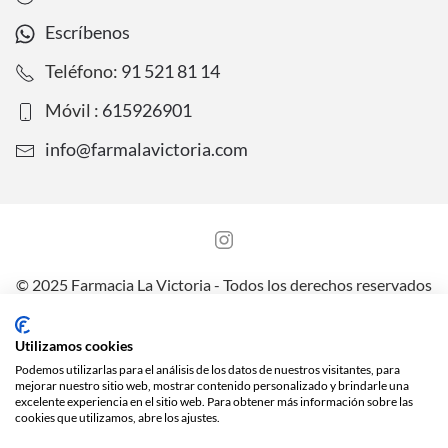
Escríbenos
Teléfono:
91 521 81 14
Móvil :
615926901
info@farmalavictoria.com
© 2025 Farmacia La Victoria - Todos los derechos reservados
Aviso legal
Política de Protección de Datos
Utilizamos cookies
Política de Privacidad y Cookies
Envíos y preguntas frecuentes
Podemos utilizarlas para el análisis de los datos de nuestros visitantes, para
mejorar nuestro sitio web, mostrar contenido personalizado y brindarle una
excelente experiencia en el sitio web. Para obtener más información sobre las
cookies que utilizamos, abre los ajustes.