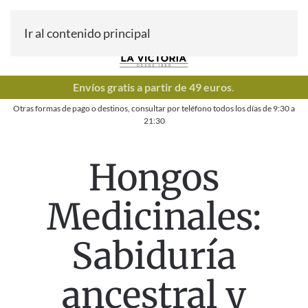
Ir al contenido principal
Envíos gratis a partir de 49 euros
.
Otras formas de pago o destinos, consultar por teléfono todos los días de
9:30
a
21:30
Hongos
Medicinales:
Sabiduría
ancestral y