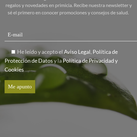
regalos y novedades en primicia. Recibe nuestra newsletter y
sé el primero en conocer promociones y consejos de salud.
He leído y acepto el
Aviso Legal
,
Política de
Protección de Datos
y la
Política de Privacidad y
Cookies