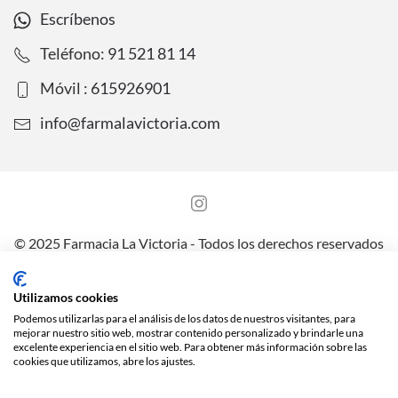
Escríbenos
Teléfono:
91 521 81 14
Móvil :
615926901
info@farmalavictoria.com
© 2025 Farmacia La Victoria - Todos los derechos reservados
Aviso legal
Política de Protección de Datos
Utilizamos cookies
Política de Privacidad y Cookies
Envíos y preguntas frecuentes
Podemos utilizarlas para el análisis de los datos de nuestros visitantes, para
mejorar nuestro sitio web, mostrar contenido personalizado y brindarle una
excelente experiencia en el sitio web. Para obtener más información sobre las
cookies que utilizamos, abre los ajustes.