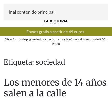
Ir al contenido principal
Envíos gratis a partir de 49 euros
.
Otras formas de pago o destinos, consultar por teléfono todos los días de
9:30
a
21:30
Etiqueta:
sociedad
Los menores de 14 años
salen a la calle
ESCRITO POR
FARMACIA LA VICTORIA
EN
28 DE ABRIL DE
2020
. PUBLICADO EN
BLOG
,
NIÑOS
,
SALUD INFANTIL
.