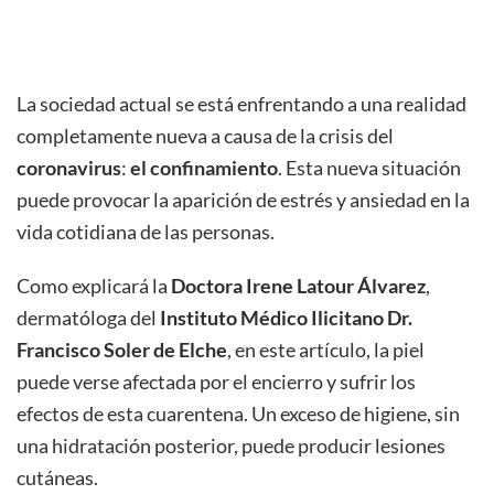
ESCRITO POR
FARMACIA LA VICTORIA
EN
8 DE ABRIL DE 2020
.
PUBLICADO EN
BELLEZA
,
BLOG
,
CUIDADO DE LA PIEL
.
La sociedad actual se está enfrentando a una realidad
completamente nueva a causa de la crisis del
coronavirus
:
el confinamiento
. Esta nueva situación
puede provocar la aparición de estrés y ansiedad en la
vida cotidiana de las personas.
Como explicará la
Doctora Irene Latour Álvarez
,
dermatóloga del
Instituto Médico Ilicitano Dr.
Francisco Soler de Elche
, en este artículo, la piel
puede verse afectada por el encierro y sufrir los
efectos de esta cuarentena. Un exceso de higiene, sin
una hidratación posterior, puede producir lesiones
cutáneas.