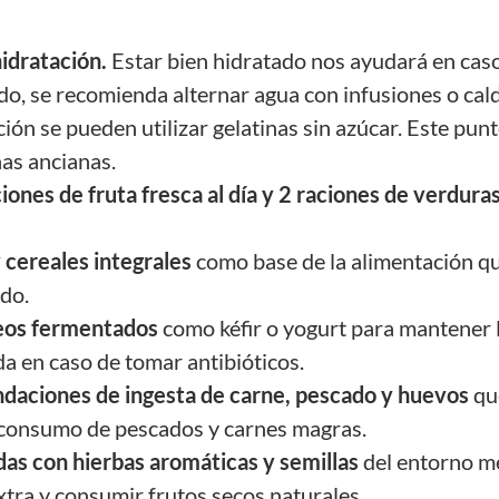
idratación.
Estar bien hidratado nos ayudará en caso 
odo, se recomienda alternar agua con infusiones o ca
ión se pueden utilizar gelatinas sin azúcar. Este pun
nas ancianas.
ciones de fruta fresca al día y 2 raciones de verdura
cereales integrales
como base de la alimentación q
ado.
teos fermentados
como kéfir o yogurt para mantener l
da en caso de tomar antibióticos.
daciones de ingesta de carne, pescado y huevos
qu
 consumo de pescados y carnes magras.
as con hierbas aromáticas y semillas
del entorno m
extra y consumir frutos secos naturales.