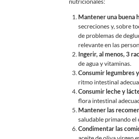
nutricionales:
Mantener una buena h
secreciones y, sobre t
de problemas de degluc
relevante en las perso
Ingerir, al menos, 3 ra
de agua y vitaminas.
Consumir legumbres y 
ritmo intestinal adecu
Consumir leche y lác
flora intestinal adecua
Mantener las recomen
saludable primando el
Condimentar las comid
aceite de oliva virgen 