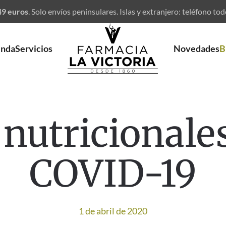
 49 euros
.
Solo envíos peninsulares. Islas y extranjero: teléfono tod
enda
Servicios
Novedades
B
nutricionales
COVID-19
1 de abril de 2020