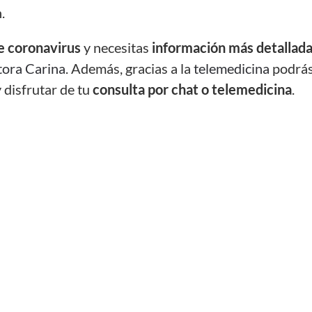
n
.
e coronavirus
y
necesitas
información más detallada
ora Carina
.
Además, g
racias a la
telemedicina
podrás
y
disfrutar de tu
consulta por chat o telemedicina
.