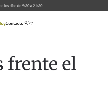
os los días de
9:30
a
21:30
log
Contacto
 frente el