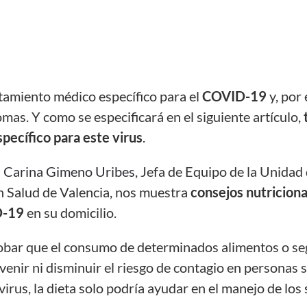
atamiento
médico
específico para e
l
COVID-19
y,
por
omas.
Y
como
se especificará
en el siguiente artículo,
pecífico para este virus
.
 Carina Gimeno Uribes
, Jefa de Equipo de la Unidad
n Salud de Valencia, nos muestra
consejos nutricional
D-19
en su domicilio.
bar que el cons
umo de determinados alimentos o seg
enir ni disminuir el riesgo de contagio en personas 
virus,
la dieta sol
o
podría ayudar en el manejo de los