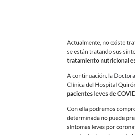
Actualmente, no existe tr
se
están tratando sus
sínt
tratamiento nutricional es
A co
ntinuación, l
a
Doctora
Clínica del Hospital Quiró
pacientes leves de COVI
Con ella podremos compro
determinada no puede prev
síntomas leves por corona