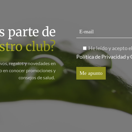
s parte de
stro club?
He leído y acepto e
Política de Privacidad y
ivos, regalos y novedades en
ero en conocer promociones y
consejos de salud.