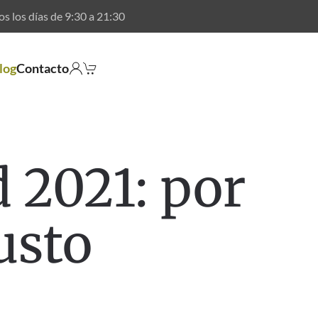
os los días de
9:30
a
21:30
log
Contacto
d 2021: por
usto