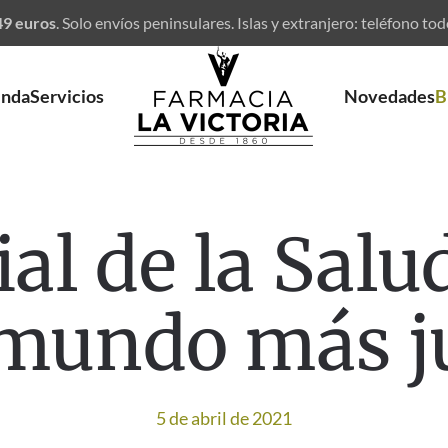
 49 euros
.
Solo envíos peninsulares. Islas y extranjero: teléfono tod
enda
Servicios
Novedades
B
l de la Salu
mundo más j
5 de abril de 2021