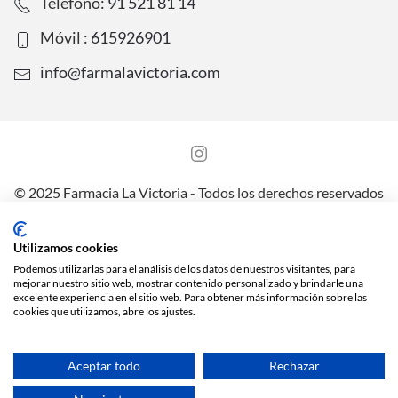
Teléfono:
91 521 81 14
Móvil :
615926901
info@farmalavictoria.com
© 2025 Farmacia La Victoria - Todos los derechos reservados
Aviso legal
Política de Protección de Datos
Utilizamos cookies
Política de Privacidad y Cookies
Envíos y preguntas frecuentes
Podemos utilizarlas para el análisis de los datos de nuestros visitantes, para
mejorar nuestro sitio web, mostrar contenido personalizado y brindarle una
excelente experiencia en el sitio web. Para obtener más información sobre las
cookies que utilizamos, abre los ajustes.
Aceptar todo
Rechazar
Sitio web creado y mantenido por
especialistasweb.es