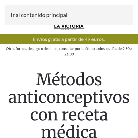
Ir al contenido principal
Envíos gratis a partir de 49 euros
.
Otras formas de pago o destinos, consultar por teléfono todos los días de
9:30
a
21:30
Métodos
anticonceptivos
con receta
médica