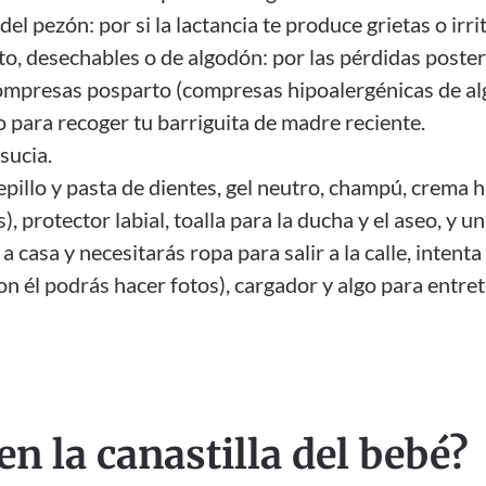
el pezón: por si la lactancia te produce grietas o irri
o, desechables o de algodón: por las pérdidas poster
compresas posparto (compresas hipoalergénicas de a
o para recoger tu barriguita de madre reciente.
sucia.
epillo y pasta de dientes, gel neutro, champú, crema h
s), protector labial, toalla para la ducha y el aseo, y
 a casa y necesitarás ropa para salir a la calle, inten
on él podrás hacer fotos), cargador y algo para entret
en la canastilla del bebé?