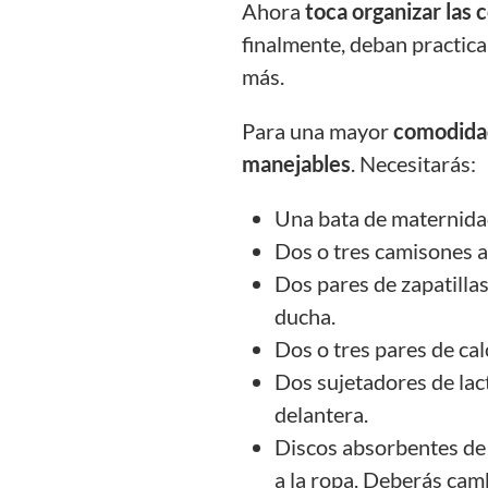
Ahora
toca organizar las 
finalmente, deban practic
más.
Para una mayor
comodida
manejables
. Necesitarás:
Una bata de maternidad:
Dos o tres camisones a
Dos pares de zapatilla
ducha.
Dos o tres pares de cal
Dos sujetadores de lact
delantera.
Discos absorbentes de l
a la ropa. Deberás cam