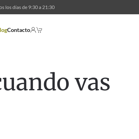
os los días de
9:30
a
21:30
log
Contacto
 cuando vas