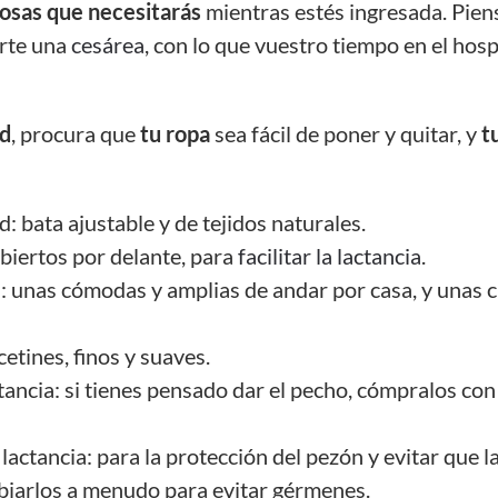
cosas que necesitarás
mientras estés ingresada. Piens
arte una
cesárea
, con lo que vuestro tiempo en el hosp
d
, procura que
tu ropa
sea fácil de poner y quitar, y
t
 bata ajustable y de tejidos naturales.
biertos por delante, para
facilitar la lactancia
.
s: unas cómodas y amplias de andar por casa, y unas c
cetines, finos y suaves.
ancia: si tienes pensado dar el pecho, cómpralos con
actancia: para la protección del pezón y evitar que l
biarlos a menudo para evitar gérmenes.