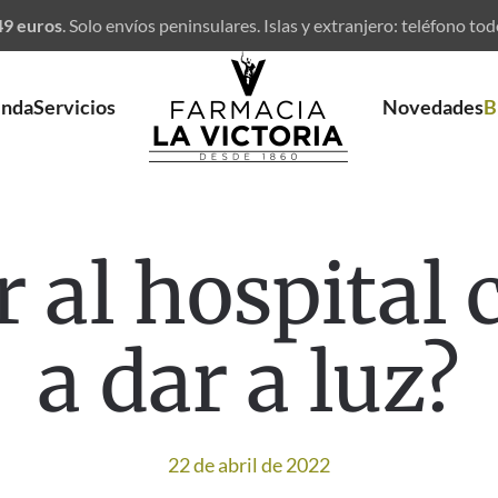
 49 euros
.
Solo envíos peninsulares. Islas y extranjero: teléfono tod
enda
Servicios
Novedades
B
r al hospital
a dar a luz?
22 de abril de 2022