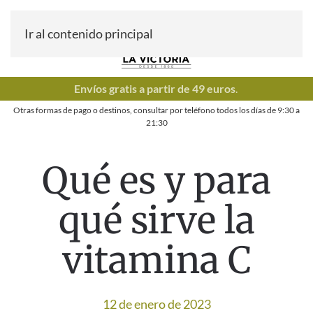
Ir al contenido principal
Envíos gratis a partir de 49 euros
.
Otras formas de pago o destinos, consultar por teléfono todos los días de
9:30
a
21:30
Qué es y para
qué sirve la
vitamina C
12 de enero de 2023