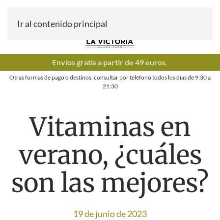
Ir al contenido principal
Envíos gratis a partir de 49 euros
.
Otras formas de pago o destinos, consultar por teléfono todos los días de
9:30
a
21:30
Vitaminas en
verano, ¿cuáles
son las mejores?
19 de junio de 2023