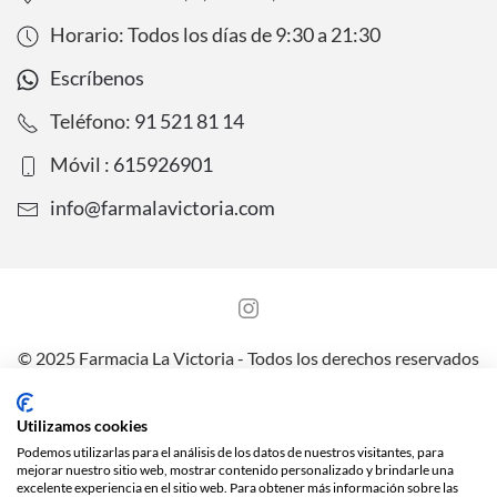
Horario: Todos los días de
9:30
a
21:30
Escríbenos
Teléfono:
91 521 81 14
Móvil :
615926901
info@farmalavictoria.com
© 2025 Farmacia La Victoria - Todos los derechos reservados
Aviso legal
Política de Protección de Datos
Utilizamos cookies
Política de Privacidad y Cookies
Envíos y preguntas frecuentes
Podemos utilizarlas para el análisis de los datos de nuestros visitantes, para
mejorar nuestro sitio web, mostrar contenido personalizado y brindarle una
excelente experiencia en el sitio web. Para obtener más información sobre las